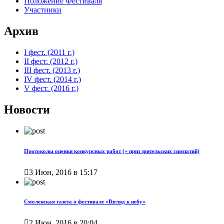
Положение Фестиваля
Участники
Архив
I фест. (2011 г.)
II фест. (2012 г.)
III фест. (2013 г.)
IV фест. (2014 г.)
V фест. (2016 г.)
Новости
Протоколы оценки конкурсных работ (+ приз зрительских симпатий)

3 Июн, 2016 в 15:17
Смоленская газета о фестивале «Взгляд к небу»

2 Июн, 2016 в 20:04