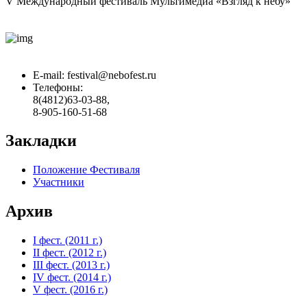
V Международный фестиваль Мультимедиа «Взгляд к небу»
E-mail:
festival@nebofest.ru
Телефоны:
8(4812)63-03-88,
8-905-160-51-68
Закладки
Положение Фестиваля
Участники
Архив
I фест. (2011 г.)
II фест. (2012 г.)
III фест. (2013 г.)
IV фест. (2014 г.)
V фест. (2016 г.)