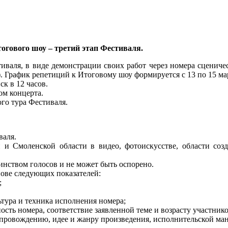
огового шоу – третий этап Фестиваля.
валя, в виде демонстрации своих работ через номера сценическ
). График репетиций к Итоговому шоу формируется с 13 по 15 мар
ск в 12 часов.
ом концерта.
го тура Фестиваля.
валя.
и Смоленской области в видео, фотоискусстве, области созд
нством голосов и не может быть оспорено.
ове следующих показателей:
;
льтура и техника исполнения номера;
ость номера, соответствие заявленной теме и возрасту участнико
провождению, идее и жанру произведения, исполнительской ман