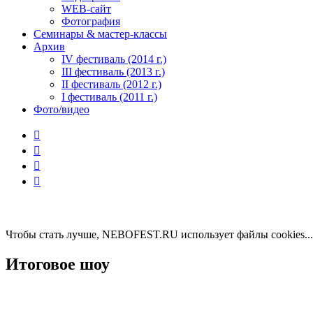
WEB-сайт
Фотография
Семинары & мастер-классы
Архив
IV фестиваль (2014 г.)
III фестиваль (2013 г.)
II фестиваль (2012 г.)
I фестиваль (2011 г.)
Фото/видео




Чтобы стать лучше, NEBOFEST.RU использует файлы cookies..
Итоговое шоу